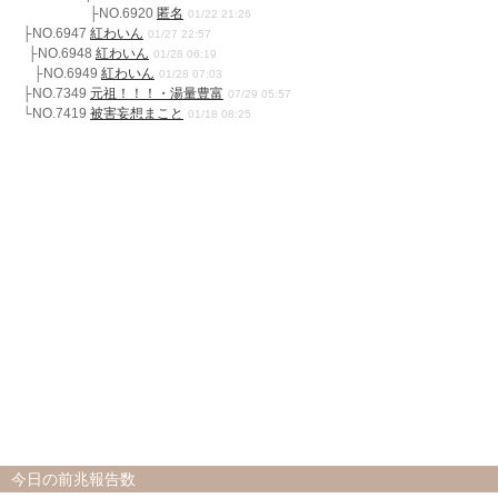
├NO.6920
匿名
01/22 21:26
├NO.6947
紅わいん
01/27 22:57
├NO.6948
紅わいん
01/28 06:19
├NO.6949
紅わいん
01/28 07:03
├NO.7349
元祖！！！・湯量豊富
07/29 05:57
└NO.7419
被害妄想まこと
01/18 08:25
今日の前兆報告数