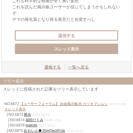
これも科学的な根拠が全く無い妄想
これを読んだ掲示板ユーザーが信じてしまうかもしれない
ぞ
デマの発生源となり得る発言だと自覚すべし
返信する
スレッド表示
通報する
一覧へ戻る
ツリー表示
スレッドに投稿された記事をツリー表示しています
NO.6872
【ユーザーフォーラム】 自由掲示板35 カツオブシムシ
01/03 23:38
スレッド表示
├NO.6873
匿名
01/09 09:55
├NO.6874
福田ひトみ
01/09 22:21
├NO.6879
makoto
01/17 13:21
├NO.6875
紅わいん◆.lNmQwizPiJw
01/16 12:01