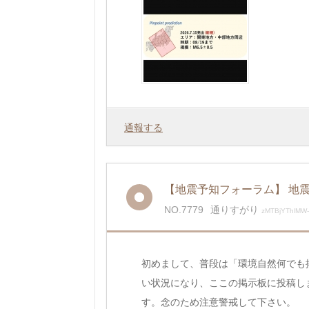
通報する
【地震予知フォーラム】 地
NO.7779
通りすがり
zMTBjYThlMW-
初めまして、普段は「環境自然何でも
い状況になり、ここの掲示板に投稿し
す。念のため注意警戒して下さい。