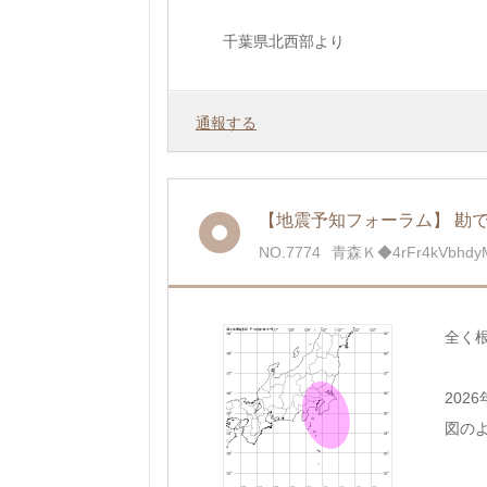
千葉県北西部より
通報する
【地震予知フォーラム】 勘で
NO.7774
青森Ｋ◆4rFr4kVbhdy
全く
202
図のよ