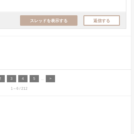
スレッドを表示する
返信する
2
3
4
5
...
>
1～6 / 212