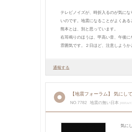
テレビノイズが、時折入るのが気にな
いのです。地震になることがよくある
熊本とは、別と思っています。
右耳鳴りのほうは、甲高い音、午後に
雰囲気です。２日ほど、注意しようか
通報する
【地震フォーラム】 気にし
NO.7782
地震の無い日本
jNWUwY2
気に