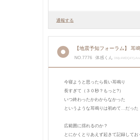
通報する
【地震予知フォーラム】 耳
NO.7776
体感くん
0Mjc4MDQ4Yj-And
今寝ようと思ったら長い耳鳴り
長すぎて（３０秒？もっと?）
いつ終わったかわからなかった
というような耳鳴りは初めて…だった
広範囲に揺れるのか？
とにかくとりあえず起きて記録してお