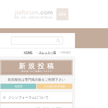
地震・防災・地震予知の専門掲示板
HOME
＞
スレッド一覧
＞PAGE1
新規投稿
前兆報告は専門掲示板をご利用下さい
地震雲
その他の前兆現象
ジシンフォーラムについて