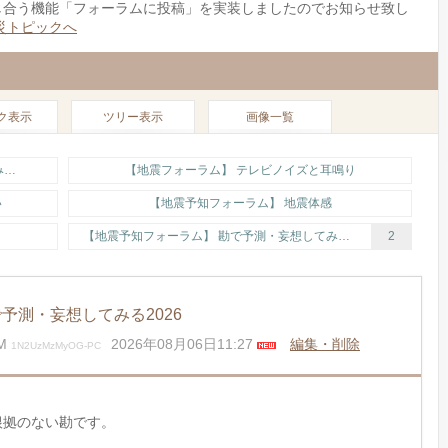
し合う機能「フォーラムに投稿」を実装しましたのでお知らせ致し
災トピックへ
ク表示
ツリー表示
画像一覧
【地震予知フォーラム】 勘で予測・妄想してみる2026
【地震フォーラム】 テレビノイズと耳鳴り
い
【地震予知フォーラム】 地震体感
【地震予知フォーラム】 勘で予測・妄想してみる2026
2
予測・妄想してみる2026
M
2026年08月06日11:27
編集・削除
1N2UzMzMyOG-PC
根拠のない勘です。