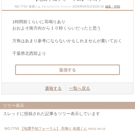
NO.7750
体感くん
lNjUwNzI4Nz-Android
2026年05月22日00:10
編集・削除
1時間前くらいに耳鳴りあり
おおよそ南方向から１０秒くらいだったと思う
方角はあまり参考にならないかもしれませんが書いておく
千葉県北西部より
返信する
通報する
一覧へ戻る
ツリー表示
スレッドに投稿された記事をツリー表示しています
NO.7750
【地震予知フォーラム】 耳鳴り 体感くん
05/22 00:10