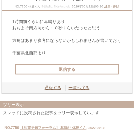
NO.7750
体感くん
lNjUwNzI4Nz-Android
2026年05月22日00:10
編集・削除
1時間前くらいに耳鳴りあり
おおよそ南方向から１０秒くらいだったと思う
方角はあまり参考にならないかもしれませんが書いておく
千葉県北西部より
返信する
通報する
一覧へ戻る
ツリー表示
スレッドに投稿された記事をツリー表示しています
NO.7750
【地震予知フォーラム】 耳鳴り 体感くん
05/22 00:10